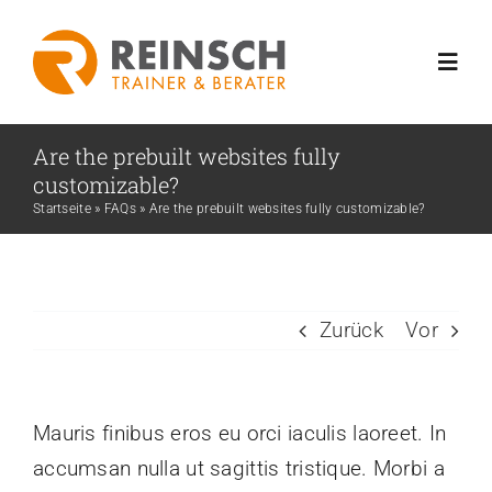
Zum
Inhalt
Toggl
springen
Navig
Are the prebuilt websites fully
Home
customizable?
Startseite
»
FAQs
»
Are the prebuilt websites fully customizable?
Über mich
Training & Workshop
Zurück
Vor
Keynote
Mauris finibus eros eu orci iaculis laoreet. In
Projektberatung
accumsan nulla ut sagittis tristique. Morbi a