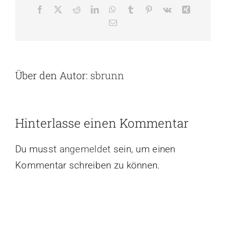
Facebook
X
Reddit
LinkedIn
WhatsApp
Tumblr
Pinterest
Vk
Xing
E-
Mail
Über den Autor:
sbrunn
Hinterlasse einen Kommentar
Du musst
angemeldet
sein, um einen
Kommentar schreiben zu können.